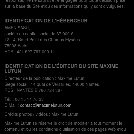
responsabilité ne saurait être engagée pour toute décision prise
sur la base du Site et⁄ou des informations qui y sont divulguées.
IDENTIFICATION DE L'HÉBERGEUR
AMEN SASU,
société au capital social de 37 000 €,
12-14, Rond Point des Champs Elysées
75008 Paris,
RCS : 421 527 797 000 11
IDENTIFICATION DE L'ÉDITEUR DU SITE MAXIME
LUTUN
Directeur de la publication : Maxime Lutun
Siège social : 14 quai de Versailles, 44000 Nantes
RCS : NANTES B 766 724 367
Tél. : 06 15 14 76 23
E-Mail :
contact@maximelutun.com
.
Crédits photos / vidéos : Maxime Lutun.
Maxime Lutun se réserve le droit de modifier à tout moment le
contenu et ⁄ou les conditions d'utilisation de ces pages web et⁄ou